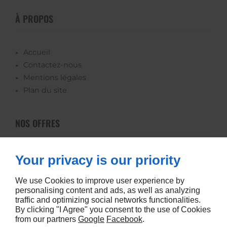
À PROPOS
Accueil
Contactez-nous
Mentions légales
Plan du site
NOS OFFRES
Caveaux
Your privacy is our priority
Pierre tombale
We use Cookies to improve user experience by
personalising content and ads, as well as analyzing
traffic and optimizing social networks functionalities.
By clicking "I Agree" you consent to the use of Cookies
from our partners
Google
Facebook
.